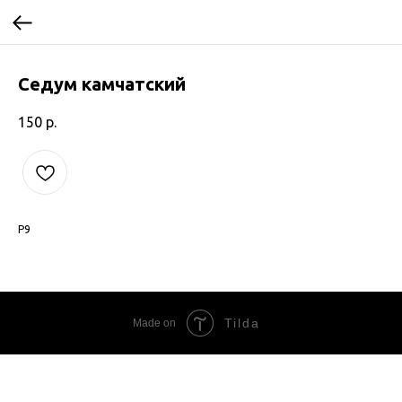
Седум камчатский
150
р.
P9
Tilda
Made on