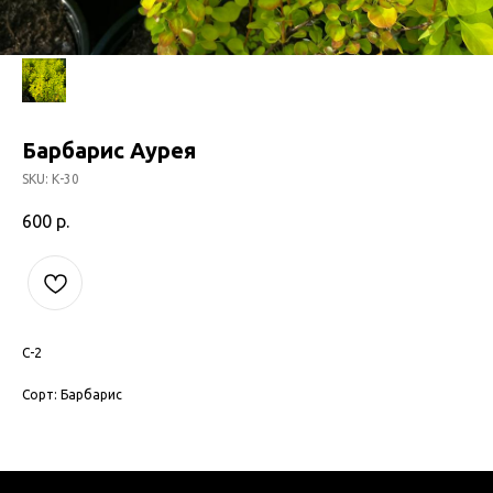
Барбарис Аурея
SKU:
К-30
600
р.
С-2
Сорт: Барбарис